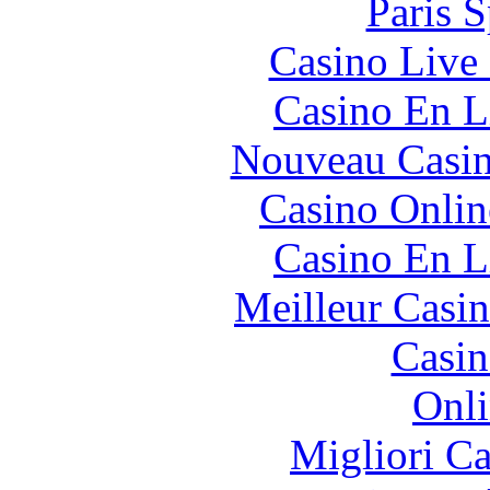
Paris S
Casino Live 
Casino En L
Nouveau Casin
Casino Onlin
Casino En L
Meilleur Casi
Casin
Onli
Migliori 